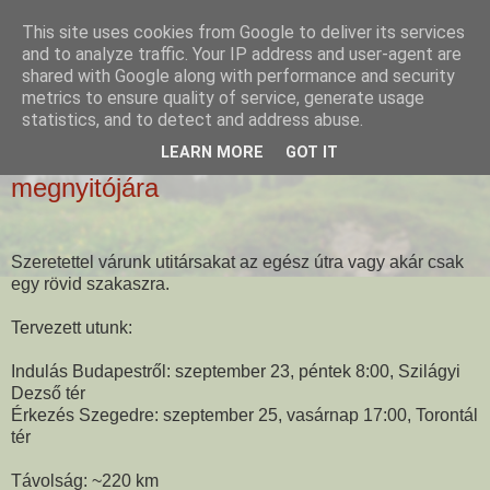
This site uses cookies from Google to deliver its services
and to analyze traffic. Your IP address and user-agent are
shared with Google along with performance and security
metrics to ensure quality of service, generate usage
statistics, and to detect and address abuse.
2016-09-22
Kerékpáros zarándoklat a Teremtés hete
LEARN MORE
GOT IT
megnyitójára
Szeretettel várunk utitársakat az egész útra vagy akár csak
egy rövid szakaszra.
Tervezett utunk:
Indulás Budapestről: szeptember 23, péntek 8:00, Szilágyi
Dezső tér
Érkezés Szegedre: szeptember 25, vasárnap 17:00, Torontál
tér
Távolság: ~220 km