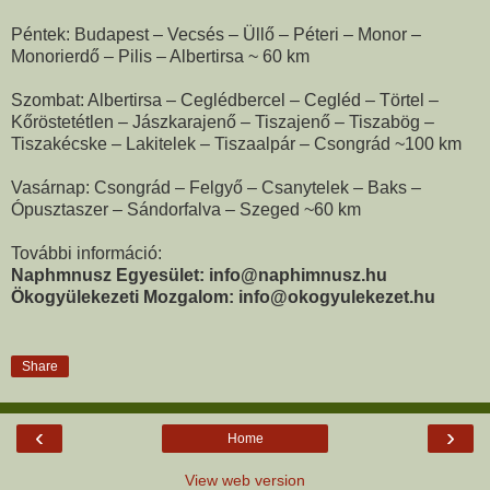
Péntek: Budapest – Vecsés – Üllő – Péteri – Monor –
Monorierdő – Pilis – Albertirsa ~ 60 km
Szombat: Albertirsa – Ceglédbercel – Cegléd – Törtel –
Kőröstetétlen – Jászkarajenő – Tiszajenő – Tiszabög –
Tiszakécske – Lakitelek – Tiszaalpár – Csongrád ~100 km
Vasárnap: Csongrád – Felgyő – Csanytelek – Baks –
Ópusztaszer – Sándorfalva – Szeged ~60 km
További információ:
Naphmnusz Egyesület: info@naphimnusz.hu
Ökogyülekezeti Mozgalom:
info@okogyulekezet
.hu
Share
‹
›
Home
View web version