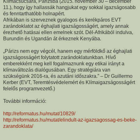
Klímacsúcsára, Párizsba (2015. november 30 – december
11.), hogy így hallassák hangjukat egy sokkal igazságosabb
és fenntarthatóbb holnapért.
Afrikában is szerveznek gyalogos és kerékpáros EVT
zarándoklatot az éghajlati igazságosságért, amely annak
érezhető hatásai ellen emelnek szót. Dél-Afrikából indulva,
Burundin és Ugandán át érkeznek Kenyába.
„Párizs nem egy végcél, hanem egy mérföldkő az éghajlati
igazságosságért folytatott zarándoklatunkban. Hívő
emberekként meg kell fogalmaznunk egy etikai irányt a
klímaváltozás dialógusában. Egy stratégiára van
szükségünk 2016-ra, és azutáni időszakra.” – Dr Guillermo
Kerber (EVT, Teremtésvédelemért és Klímaigazságosságért
felelős programvezető.)
További információ:
http://reformatus.hu/mutat/10829/
http://reformatus.hu/mutat/elindult-az-igazsagossag-es-beke-
zarandoklata/