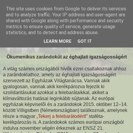
This site uses cookies from Google to deliver its services
and to analyze traffic. Your IP address and user-agent are
shared with Google along with performance and security
metrics to ensure quality of service, generate usage
statistics, and to detect and address abuse.
2015-06-02
CEC Ökomenikus zarándoklat COP21
LEARN MORE
GOT IT
Ökumenikus zarándokút az éghajlati igazságosságért
A világ számos országából hívők ezrei csatlakoznak ahhoz
a zarándoklathoz, amely az éghajlati igazságosságért
szervezett az Egyházak Világtanácsa. Vannak akik
gyalogosan, vannak akik kerékpározva fejezik ki
szolidaritásukat azokkal a felebarátaikkal, akiket a
klímaváltozás hatásai leginkább sújtanak. Az európai
egyházak képviselői és a zarándokok 2015. október 12–14.
között Villigstben (Németországban) találkoznak, amelynek
része a magyar
„Tekerj a felebarátodért!”
staféta-
kerékpározás is. A zarándokok számos európai országból
indulva november végén érkeznek az ENSZ 21.