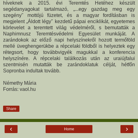
híveknek a 2015. évi Teremtés Hetéhez készült
segédanyagokat tartalmazó, „...egy gazdag meg egy
szegény" mottójú füzetet, és a magyar fordításban is
megjelent „Áldott légy" kezdetű pápai enciklikát, egyetemes
körlevelet a teremtett világ védelméről, s bemutatták a
Naphimnusz Teremtésvédelmi Egyesület munkáját. A
zarándokok az előző napi helyszínekről hozott termőföld
mellé üveghengerükbe a répcelaki földből is helyeztek egy
rétegsort, hogy továbbvigyék magukkal a konferencia
helyszínére. A répcelaki találkozás után az uraiújfalui
szentmisén mutatták be zarándoklatuk célját, hétfőn
Sopronba indultak tovább.
Némethy Mária
Forrás: vaol.hu
Share
‹
›
Home