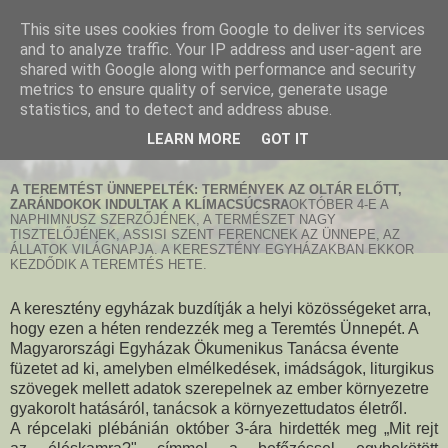
This site uses cookies from Google to deliver its services
and to analyze traffic. Your IP address and user-agent are
shared with Google along with performance and security
metrics to ensure quality of service, generate usage
statistics, and to detect and address abuse.
2015-10-03
TAF Répcelak
LEARN MORE
GOT IT
A TEREMTÉST ÜNNEPELTÉK: TERMÉNYEK AZ OLTÁR ELŐTT,
ZARÁNDOKOK INDULTAK A KLÍMACSÚCSRA
OKTÓBER 4-E A
NAPHIMNUSZ SZERZŐJÉNEK, A TERMÉSZET NAGY
TISZTELŐJÉNEK, ASSISI SZENT FERENCNEK AZ ÜNNEPE, AZ
ÁLLATOK VILÁGNAPJA. A KERESZTÉNY EGYHÁZAKBAN EKKOR
KEZDŐDIK A TEREMTÉS HETE.
A keresztény egyházak buzdítják a helyi közösségeket arra,
hogy ezen a héten rendezzék meg a Teremtés Ünnepét. A
Magyarországi Egyházak Ökumenikus Tanácsa évente
füzetet ad ki, amelyben elmélkedések, imádságok, liturgikus
szövegek mellett adatok szerepelnek az ember környezetre
gyakorolt hatásáról, tanácsok a környezettudatos életről.
A répcelaki plébánián október 3-ára hirdették meg „Mit rejt