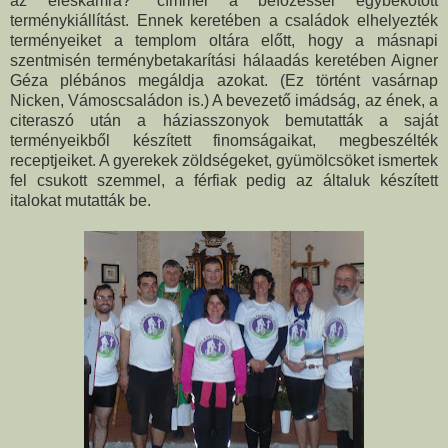
az éléskamra?" címmel a befőzéssel egybekötött
terménykiállítást. Ennek keretében a családok elhelyezték
terményeiket a templom oltára előtt, hogy a másnapi
szentmisén terménybetakarítási hálaadás keretében Aigner
Géza plébános megáldja azokat. (Ez történt vasárnap
Nicken, Vámoscsaládon is.) A bevezető imádság, az ének, a
citeraszó után a háziasszonyok bemutatták a saját
terményeikből készített finomságaikat, megbeszélték
receptjeiket. A gyerekek zöldségeket, gyümölcsöket ismertek
fel csukott szemmel, a férfiak pedig az általuk készített
italokat mutatták be.