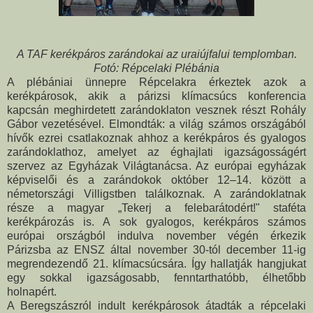
A TAF kerékpáros zarándokai az uraiújfalui templomban.
Fotó: Répcelaki Plébánia
A plébániai ünnepre Répcelakra érkeztek azok a
kerékpárosok, akik a párizsi klímacsúcs konferencia
kapcsán meghirdetett zarándoklaton vesznek részt Rohály
Gábor vezetésével. Elmondták: a világ számos országából
hívők ezrei csatlakoznak ahhoz a kerékpáros és gyalogos
zarándoklathoz, amelyet az éghajlati igazságosságért
szervez az Egyházak Világtanácsa. Az európai egyházak
képviselői és a zarándokok október 12–14. között a
németországi Villigstben találkoznak. A zarándoklatnak
része a magyar „Tekerj a felebarátodért!" staféta
kerékpározás is. A sok gyalogos, kerékpáros számos
európai országból indulva november végén érkezik
Párizsba az ENSZ által november 30-tól december 11-ig
megrendezendő 21. klímacsúcsára. Így hallatják hangjukat
egy sokkal igazságosabb, fenntarthatóbb, élhetőbb
holnapért.
A Beregszászról indult kerékpárosok átadták a répcelaki